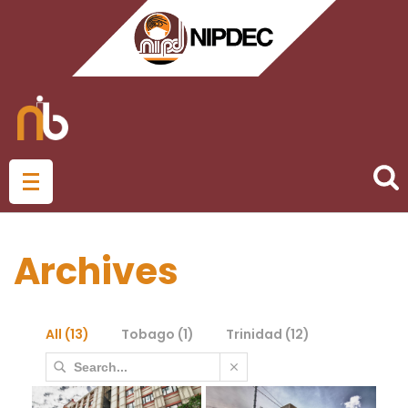
Archives
All (
13
)
Tobago (
1
)
Trinidad (
12
)